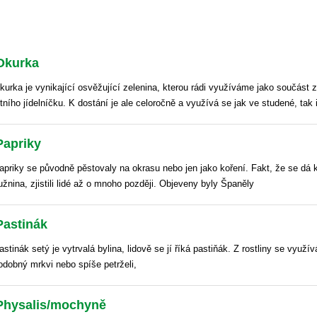
Okurka
kurka je vynikající osvěžující zelenina, kterou rádi využíváme jako součást 
etního jídelníčku. K dostání je ale celoročně a využívá se jak ve studené, tak 
Papriky
apriky se původně pěstovaly na okrasu nebo jen jako koření. Fakt, že se dá
užnina, zjistili lidé až o mnoho později. Objeveny byly Španěly
Pastinák
astinák setý je vytrvalá bylina, lidově se jí říká pastiňák. Z rostliny se využí
odobný mrkvi nebo spíše petrželi,
Physalis/mochyně