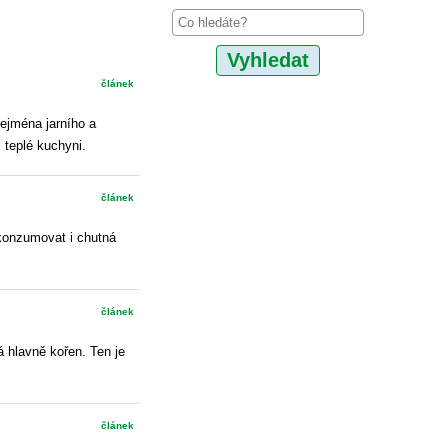
článek
zejména jarního a
i teplé kuchyni.
článek
 konzumovat i chutná
článek
vá hlavně kořen. Ten je
článek