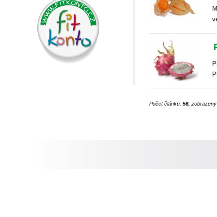
M
v
P
P
Počet článků:
56
, zobrazeny