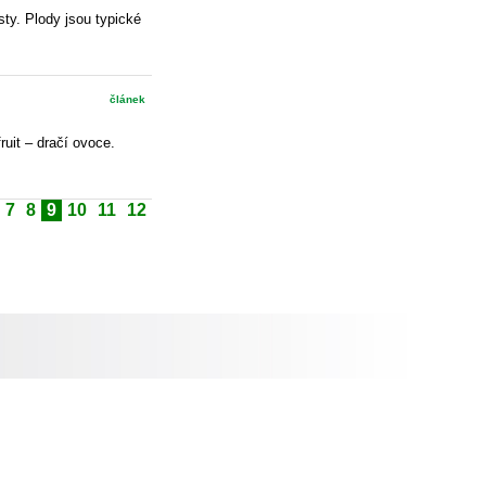
sty. Plody jsou typické
článek
ruit – dračí ovoce.
7
8
9
10
11
12