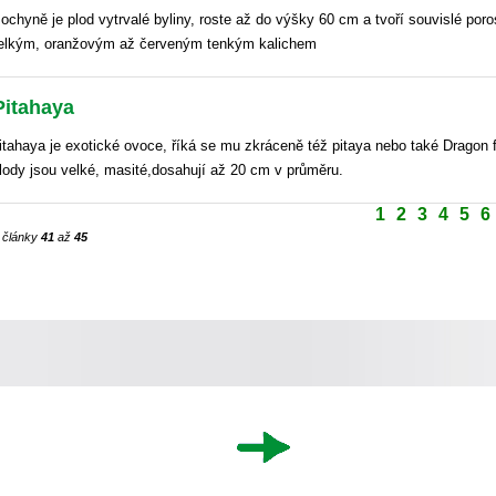
ochyně je plod vytrvalé byliny, roste až do výšky 60 cm a tvoří souvislé poro
elkým, oranžovým až červeným tenkým kalichem
Pitahaya
itahaya je exotické ovoce, říká se mu zkráceně též pitaya nebo také Dragon f
lody jsou velké, masité,dosahují až 20 cm v průměru.
1
2
3
4
5
6
 články
41
až
45