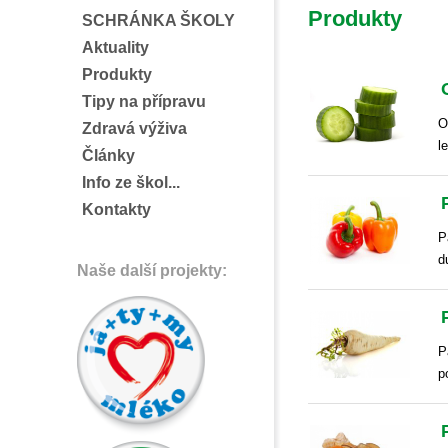
Produkty
SCHRÁNKA ŠKOLY
Aktuality
Produkty
Tipy na přípravu
O
Zdravá výživa
l
Články
Info ze škol...
Kontakty
P
d
Naše další projekty:
P
p