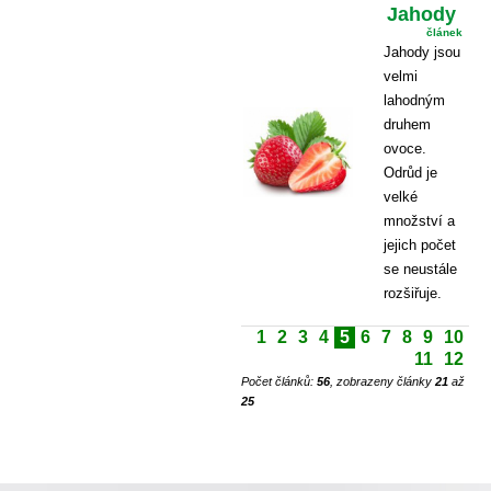
Jahody
článek
Jahody jsou
velmi
lahodným
druhem
ovoce.
Odrůd je
velké
množství a
jejich počet
se neustále
rozšiřuje.
1
2
3
4
5
6
7
8
9
10
11
12
Počet článků:
56
, zobrazeny články
21
až
25