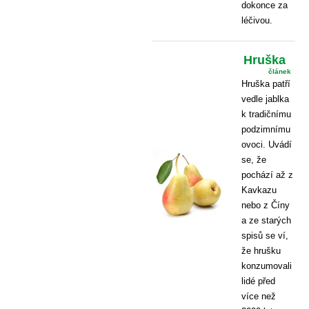
dokonce za
léčivou.
Hruška
článek
Hruška patří
vedle jablka
k tradičnímu
podzimnímu
ovoci. Uvádí
se, že
pochází až z
Kavkazu
nebo z Číny
a ze starých
spisů se ví,
že hrušku
konzumovali
lidé před
více než