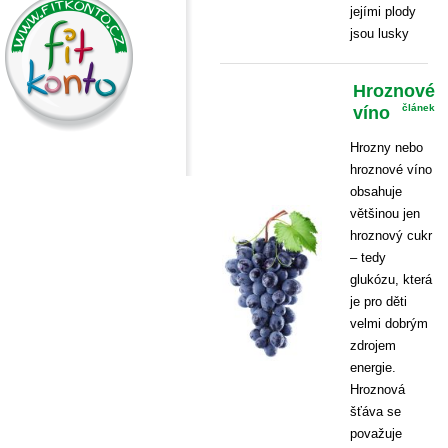
jejími plody
jsou lusky
Hroznové
víno
článek
Hrozny nebo
hroznové víno
obsahuje
většinou jen
hroznový cukr
– tedy
glukózu, která
je pro děti
velmi dobrým
zdrojem
energie.
Hroznová
šťáva se
považuje