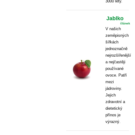
3000 lety.
Jablko
článek
V našich
zeměpisných
šířkách
jednoznačně
nejrozšířenější
a nejčastěji
používané
ovoce. Patří
mezi
jádroviny.
Jejich
zdravotní a
dietetický
přínos je
výrazný.