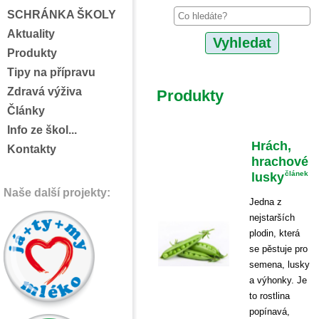
SCHRÁNKA ŠKOLY
Aktuality
Produkty
Tipy na přípravu
Zdravá výživa
Produkty
Články
Info ze škol...
Hrách,
Kontakty
hrachové
lusky
článek
Naše další projekty:
Jedna z
nejstarších
plodin, která
se pěstuje pro
semena, lusky
a výhonky. Je
to rostlina
popínavá,