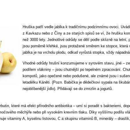
Hruška patří vedle jablka k tradičnímu podzimnímu ovoci. Uvád
z Kavkazu nebo z Číny a ze starých spisů se ví, že hrušku kon
než 3000 lety. Jednotlivé odrůdy se dělí podle sklizně na letní,
jsou poměrně křehké, jsou protažené směrem ke stopce, která v
jablka je na vrcholu plodu, odkud vyrůstá stopka, vždy nápadná
Vhodné odrůdy hrušní konzumujeme v syrovém stavu, jiné – z
podílem vlákniny – jsou chutnější po tepelném zpracování. Chu
kompotů, jako opečené nebo podušené, ale známé jsou i sušen
letadélku Káněti. (Pozn. Babička je dědečkovi sypala na škubán
nejoblíbenější jídlo). Přidávají se do zmrzlin a jogurtů.
butin, které má efekt přírodního antibiotika – umí si poradit s bakteriemi, dop
močového měchýře nebo při vysokém krevním tlaku. Díky vyššímu podílu vlá
uje vitaminy A, kyselinu listovou, C a skupinu vitaminů B, minerály – draslík,