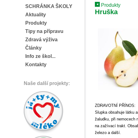
Produkty
SCHRÁNKA ŠKOLY
Hruška
Aktuality
Produkty
Tipy na přípravu
Zdravá výživa
Články
Info ze škol...
Kontakty
Naše další projekty:
ZDRAVOTNÍ PŘÍNOS:
Slupka obsahuje látku ar
žaludku, při nemocech 
na zažívací trakt. Obsah
železo a další.