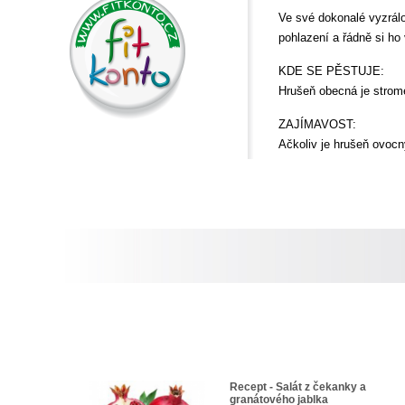
Ve své dokonalé vyzrálo
pohlazení a řádně si ho 
KDE SE PĚSTUJE:
Hrušeň obecná je stro
ZAJÍMAVOST:
Ačkoliv je hrušeň ovoc
Recept - Salát z čekanky a
granátového jablka