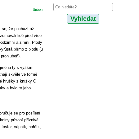
článek
í se, že pochází až
zumovali lidé před více
 podzimní a zimní. Plody
yrůstá přímo z plodu (u
 prohlubeň).
ejména ty s vyšším
tnají skvěle ve formě
é hrušky z knížky O
ky a bylo to jeho
oručuje se pro posílení
kniny působí příznivě
 fosfor, vápník, hořčík,