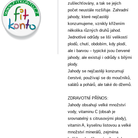
zušlechťovány, a tak se jejich
počet neustále rozšiřuje. Zahradní
jahody, které nejčastěji
konzumujeme, vznikly křížením
několika různých druhů jahod.
Jednotlivé odrůdy se liší velikostí
plodů, chutí, obdobím, kdy plodí,
ale i barvou – typické jsou červené
jahody, ale existují i odrůdy s bílými
plody.
Jahody se nejčastěji konzumují
čerstvé, používají se do moučníků,
salátů a pohárů, ale také do džemů.
ZDRAVOTNÍ PŘÍNOS:
Jahody obsahují velké množství
vody, vitaminu C (obsah je
srovnatelný s citrusovými plody),
vitamin A, kyselinu listovou a velké
množství minerálů, zejména