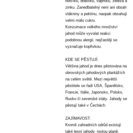
hořčíku, draslíku, vápníku, železa a
zinku. Zanedbatelný není ani obsah
vlákniny a pektinu, naopak obsahují
velmi málo cukru.
Konzumace velkého množství
jahod může vyvolat reakci
podobnou alergii, nejčastěji se
vyznačuje kopřivkou.
KDE SE PĚSTUJÍ:
Většina jahod je dnes pěstována na
obrovských jahodových plantážích
na celém světě. Mezi největší
pěstitele se řadí USA, Španělsko,
Francie, Itálie, Japonsko, Polsko,
Rusko či severské státy. Jahody se
pěstují také v Čechách.
ZAJÍMAVOST:
Kromě zahradních odrůd existují
také lesní jahody, rostou planě,