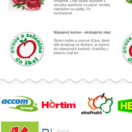
omyjeme. Listy salátu osušíme a
zprudka opečeme na pánvi. Hrušky
nakrájíme na plátky. Po
vychladnutí...
Nápojový karton - ekologický obal
Školní mléko a ovocné šťáva, které
děti dostávají ve školách, je baleno
do nápojových kartonů. Krabičky z
kartonu mají tot...