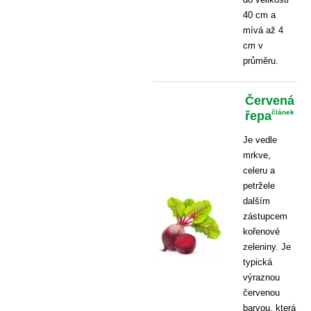
40 cm a
mívá až 4
cm v
průměru.
Červená
řepa
článek
Je vedle
mrkve,
celeru a
petržele
dalším
zástupcem
kořenové
zeleniny. Je
typická
výraznou
červenou
barvou, která