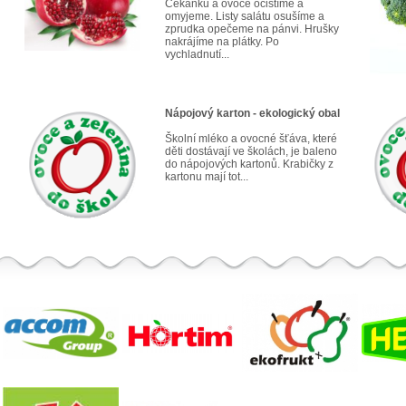
Čekanku a ovoce očistíme a
omyjeme. Listy salátu osušíme a
zprudka opečeme na pánvi. Hrušky
nakrájíme na plátky. Po
vychladnutí...
Nápojový karton - ekologický obal
Školní mléko a ovocné šťáva, které
děti dostávají ve školách, je baleno
do nápojových kartonů. Krabičky z
kartonu mají tot...