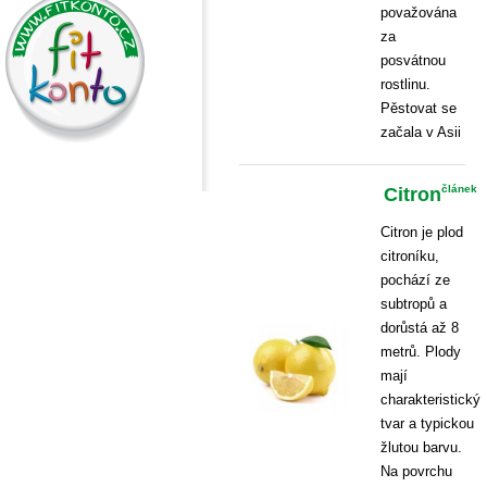
považována
za
posvátnou
rostlinu.
Pěstovat se
začala v Asii
Citron
článek
Citron je plod
citroníku,
pochází ze
subtropů a
dorůstá až 8
metrů. Plody
mají
charakteristický
tvar a typickou
žlutou barvu.
Na povrchu