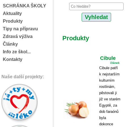
SCHRÁNKA ŠKOLY
Aktuality
Produkty
Tipy na přípravu
Zdravá výživa
Produkty
Články
Info ze škol...
Cibule
Kontakty
článek
Cibule patří
k nejstarším
Naše další projekty:
kulturním
rostlinám,
pěstovali ji
již ve starém
Egyptě, za
dob faraónů
byla
dokonce