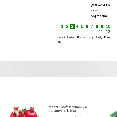
je u zeleniny
dost
výjimečná.
1
2
3
4
5
6
7
8
9
10
11
12
Počet článků:
56
, zobrazeny články
11
až
15
Recept - Salát z čekanky a
granátového jablka