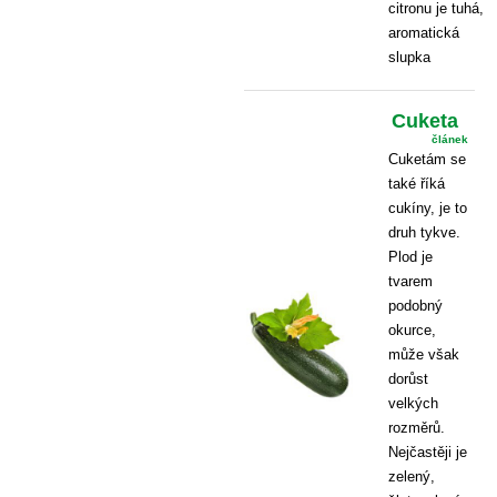
citronu je tuhá,
aromatická
slupka
Cuketa
článek
Cuketám se
také říká
cukíny, je to
druh tykve.
Plod je
tvarem
podobný
okurce,
může však
dorůst
velkých
rozměrů.
Nejčastěji je
zelený,