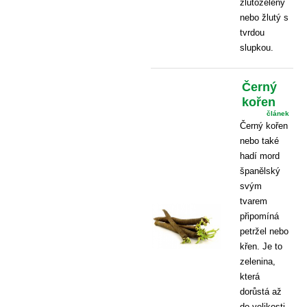
žlutozelený
nebo žlutý s
tvrdou
slupkou.
Černý
kořen
článek
Černý kořen
nebo také
hadí mord
španělský
svým
tvarem
připomíná
petržel nebo
křen. Je to
zelenina,
která
dorůstá až
do velikosti