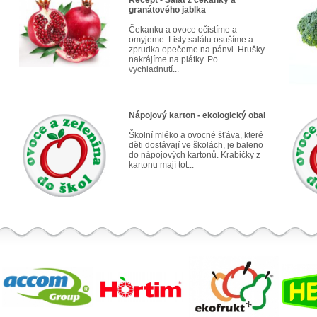
Recept - Salát z čekanky a
granátového jablka
Čekanku a ovoce očistíme a
omyjeme. Listy salátu osušíme a
zprudka opečeme na pánvi. Hrušky
nakrájíme na plátky. Po
vychladnutí...
Nápojový karton - ekologický obal
Školní mléko a ovocné šťáva, které
děti dostávají ve školách, je baleno
do nápojových kartonů. Krabičky z
kartonu mají tot...