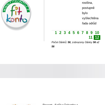
rostlina,
postupně
bylo
vyšlechtěna
řada odrůd
1
2
3
4
5
6
7
8
9
10
11
12
Počet článků:
56
, zobrazeny články
56
až
56