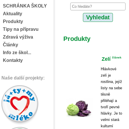
SCHRÁNKA ŠKOLY
Aktuality
Produkty
Tipy na přípravu
Zdravá výživa
Produkty
Články
Info ze škol...
Zelí
článek
Kontakty
Hlávkové
zelí je
Naše další projekty:
rostlina, jejíž
listy na sebe
těsně
přiléhají a
tvoří pevné
hlávky. Je to
velmi stará
kulturní