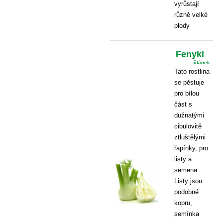
vyrůstají
různě velké
plody
Fenykl
článek
Tato rostlina
se pěstuje
pro bílou
část s
dužnatými
cibulovitě
ztluštělými
řapínky, pro
listy a
semena.
Listy jsou
podobné
kopru,
semínka