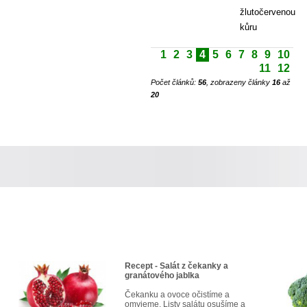
žlutočervenou
kůru
1
2
3
4
5
6
7
8
9
10
11
12
Počet článků:
56
, zobrazeny články
16
až
20
Recept - Salát z čekanky a
granátového jablka
Čekanku a ovoce očistíme a
omyjeme. Listy salátu osušíme a