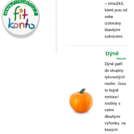
– stroužků,
které jsou od
sebe
izolovány
blanitými
suknicemi.
Dýně
článek
Dýně patří
do skupiny
tykvovitých
rostlin. Jsou
to bujně
rostoucí
rostliny s
velmi
dlouhými
výhonky, na
kterých