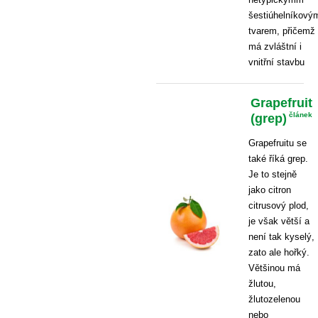
šestiúhelníkový
tvarem, přičemž
má zvláštní i
vnitřní stavbu
Grapefruit
(grep)
článek
Grapefruitu se
také říká grep.
Je to stejně
jako citron
citrusový plod,
je však větší a
není tak kyselý,
zato ale hořký.
Většinou má
žlutou,
žlutozelenou
nebo