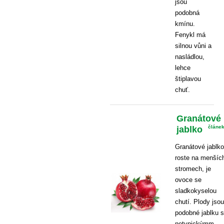
jsou
podobná
kmínu.
Fenykl má
silnou vůni a
nasládlou,
lehce
štiplavou
chuť.
Granátové
jablko
článe
Granátové jablko
roste na menšíc
stromech, je
ovoce se
sladkokyselou
chutí. Plody jsou
podobné jablku s
netypickýmm