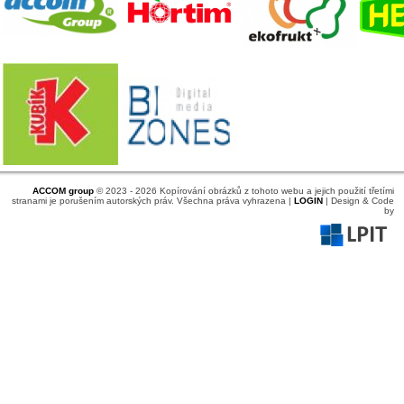
ACCOM group
© 2023 - 2026 Kopírování obrázků z tohoto webu a jejich použití třetími
stranami je porušením autorských práv. Všechna práva vyhrazena |
LOGIN
| Design & Code
by