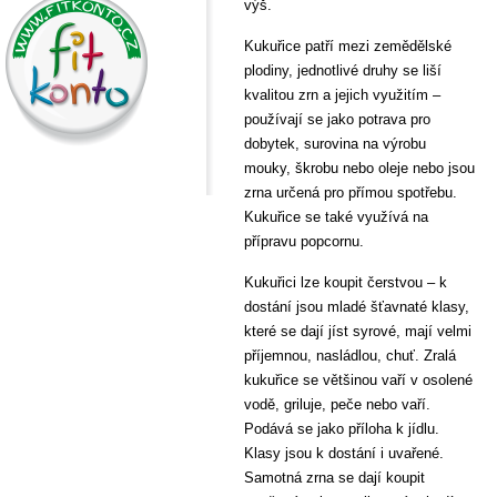
výš.
Kukuřice patří mezi zemědělské
plodiny, jednotlivé druhy se liší
kvalitou zrn a jejich využitím –
používají se jako potrava pro
dobytek, surovina na výrobu
mouky, škrobu nebo oleje nebo jsou
zrna určená pro přímou spotřebu.
Kukuřice se také využívá na
přípravu popcornu.
Kukuřici lze koupit čerstvou – k
dostání jsou mladé šťavnaté klasy,
které se dají jíst syrové, mají velmi
příjemnou, nasládlou, chuť. Zralá
kukuřice se většinou vaří v osolené
vodě, griluje, peče nebo vaří.
Podává se jako příloha k jídlu.
Klasy jsou k dostání i uvařené.
Samotná zrna se dají koupit