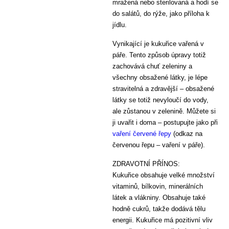
mražená nebo sterilovaná a hodí se
do salátů, do rýže, jako příloha k
jídlu.
Vynikající je kukuřice vařená v
páře. Tento způsob úpravy totiž
zachovává chuť zeleniny a
všechny obsažené látky, je lépe
stravitelná a zdravější – obsažené
látky se totiž nevyloučí do vody,
ale zůstanou v zelenině. Můžete si
ji uvařit i doma – postupujte jako při
vaření červené řepy
(odkaz na
červenou řepu – vaření v páře).
ZDRAVOTNÍ PŘÍNOS:
Kukuřice obsahuje velké množství
vitaminů, bílkovin, minerálních
látek a vlákniny. Obsahuje také
hodně cukrů, takže dodává tělu
energii. Kukuřice má pozitivní vliv