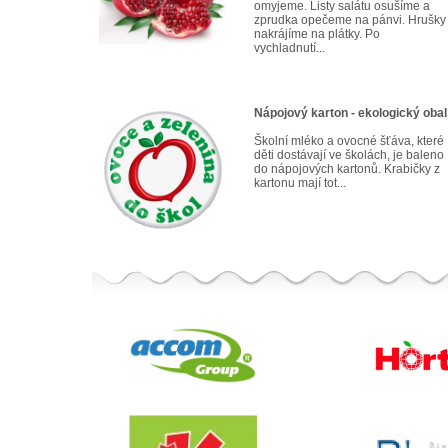
omyjeme. Listy salátu osušíme a
zprudka opečeme na pánvi. Hrušky
nakrájíme na plátky. Po
vychladnutí...
Nápojový karton - ekologický obal
Školní mléko a ovocné šťáva, které
děti dostávají ve školách, je baleno
do nápojových kartonů. Krabičky z
kartonu mají tot...