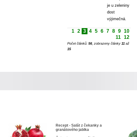
je u zeleniny
dost
výjimečná.
1
2
3
4
5
6
7
8
9
10
11
12
Počet článků:
56
, zobrazeny články
11
až
15
Recept - Salát z čekanky a
granátového jablka