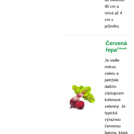
40 cm a
mívá až 4
cm v
průměru.
Červená
řepa
článek
Je vedle
mrkve,
celeru a
petržele
dalším
zástupcem
kořenové
zeleniny. Je
typická
výraznou
červenou
barvou, která