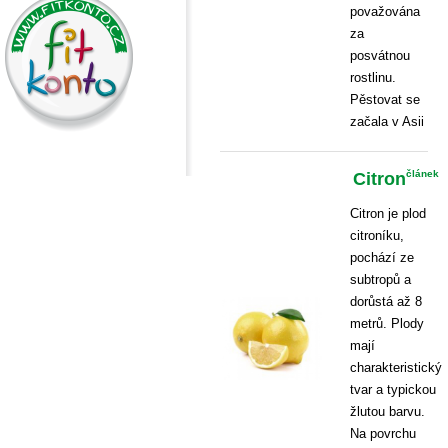
považována
za
posvátnou
rostlinu.
Pěstovat se
začala v Asii
Citron
článek
Citron je plod
citroníku,
pochází ze
subtropů a
dorůstá až 8
metrů. Plody
mají
charakteristický
tvar a typickou
žlutou barvu.
Na povrchu