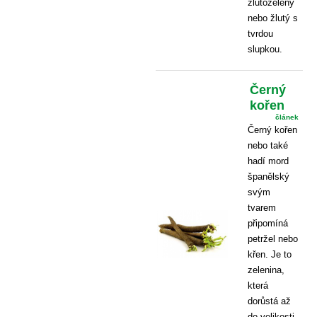
žlutozelený
nebo žlutý s
tvrdou
slupkou.
Černý
kořen
článek
Černý kořen
nebo také
hadí mord
španělský
svým
tvarem
připomíná
petržel nebo
křen. Je to
zelenina,
která
dorůstá až
do velikosti