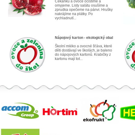
Čekanku a ovoce očistíme a
omyjeme. Listy salátu osušíme a
zprudka opečeme na pánvi. Hrušky
nakrájíme na plátky. Po
vychladnutí...
Nápojový karton - ekologický obal
Školní mléko a ovocné šťáva, které
děti dostávají ve školách, je baleno
do nápojových kartonů. Krabičky z
kartonu mají tot...