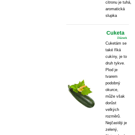
citronu je tuhá,
aromatická
slupka
Cuketa
článek
Cuketám se
také říká
cukíny, je to
druh tykve.
Plod je
tvarem
podobný
okurce,
může však
dorůst
velkých
rozměrů.
Nejčastěji je
zelený,