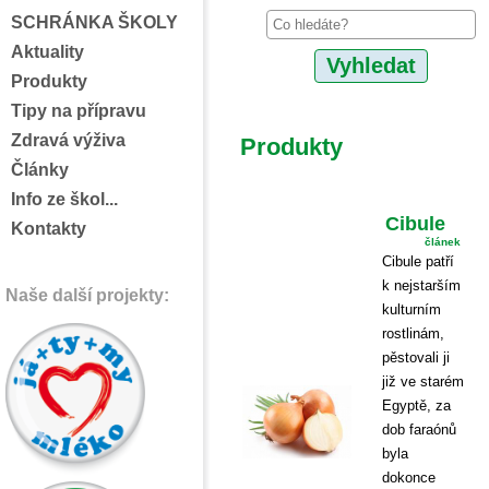
SCHRÁNKA ŠKOLY
Aktuality
Produkty
Tipy na přípravu
Zdravá výživa
Produkty
Články
Info ze škol...
Cibule
Kontakty
článek
Cibule patří
k nejstarším
Naše další projekty:
kulturním
rostlinám,
pěstovali ji
již ve starém
Egyptě, za
dob faraónů
byla
dokonce