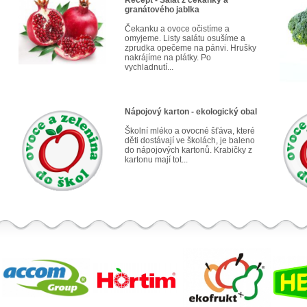
Recept - Salát z čekanky a
granátového jablka
Čekanku a ovoce očistíme a
omyjeme. Listy salátu osušíme a
zprudka opečeme na pánvi. Hrušky
nakrájíme na plátky. Po
vychladnutí...
Nápojový karton - ekologický obal
Školní mléko a ovocné šťáva, které
děti dostávají ve školách, je baleno
do nápojových kartonů. Krabičky z
kartonu mají tot...