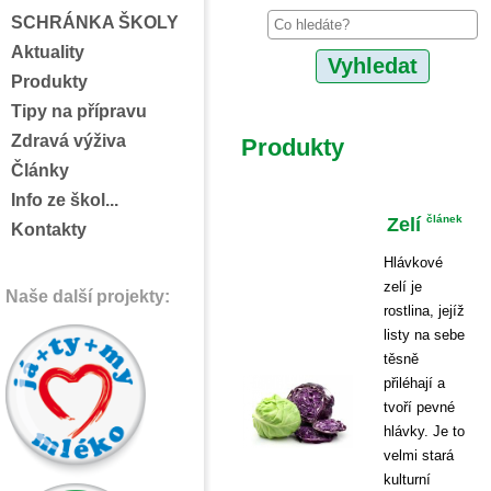
SCHRÁNKA ŠKOLY
Aktuality
Produkty
Tipy na přípravu
Zdravá výživa
Produkty
Články
Info ze škol...
Zelí
článek
Kontakty
Hlávkové
zelí je
Naše další projekty:
rostlina, jejíž
listy na sebe
těsně
přiléhají a
tvoří pevné
hlávky. Je to
velmi stará
kulturní