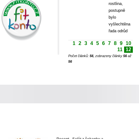
rostlina,
postupně
bylo
vyšlechtěna
řada odrůd
1
2
3
4
5
6
7
8
9
10
11
12
Počet článků:
56
, zobrazeny články
56
až
56