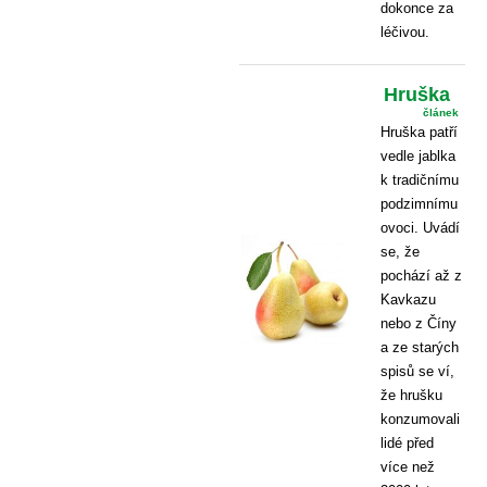
dokonce za
léčivou.
Hruška
článek
Hruška patří
vedle jablka
k tradičnímu
podzimnímu
ovoci. Uvádí
se, že
pochází až z
Kavkazu
nebo z Číny
a ze starých
spisů se ví,
že hrušku
konzumovali
lidé před
více než