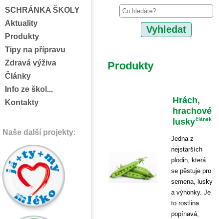
SCHRÁNKA ŠKOLY
Aktuality
Produkty
Tipy na přípravu
Zdravá výživa
Produkty
Články
Info ze škol...
Hrách,
Kontakty
hrachové
lusky
článek
Naše další projekty:
Jedna z
nejstarších
plodin, která
se pěstuje pro
semena, lusky
a výhonky. Je
to rostlina
popínavá,