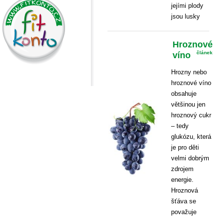
jejími plody
jsou lusky
Hroznové
víno
článek
Hrozny nebo
hroznové víno
obsahuje
většinou jen
hroznový cukr
– tedy
glukózu, která
je pro děti
velmi dobrým
zdrojem
energie.
Hroznová
šťáva se
považuje