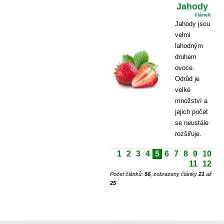
Jahody
článek
Jahody jsou
velmi
lahodným
druhem
ovoce.
Odrůd je
velké
množství a
jejich počet
se neustále
rozšiřuje.
1
2
3
4
5
6
7
8
9
10
11
12
Počet článků:
56
, zobrazeny články
21
až
25