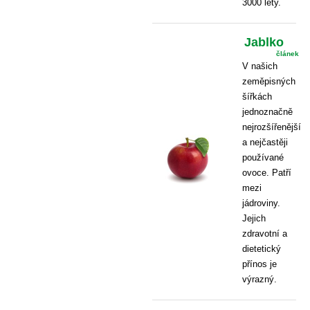
3000 lety.
Jablko
článek
V našich
zeměpisných
šířkách
jednoznačně
nejrozšířenější
a nejčastěji
používané
ovoce. Patří
mezi
jádroviny.
Jejich
zdravotní a
dietetický
přínos je
výrazný.