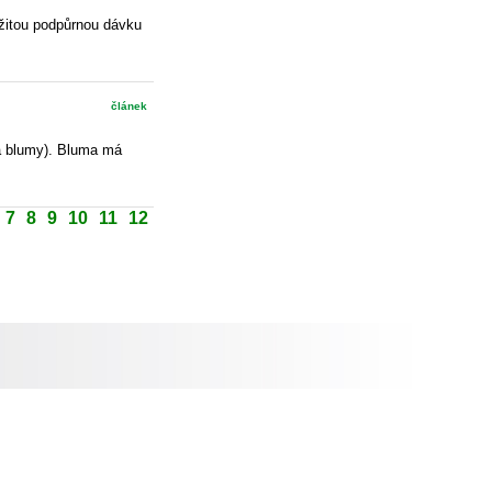
žitou podpůrnou dávku
článek
 a blumy). Bluma má
7
8
9
10
11
12