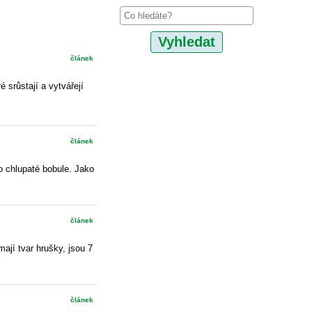
článek
 srůstají a vytvářejí
článek
o chlupaté bobule. Jako
článek
ají tvar hrušky, jsou 7
článek