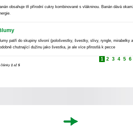
anán obsahuje tři přírodní cukry kombinované s vlákninou. Banán dává okam
nergie.
Blumy
lumy patří do skupiny slivoní (pološvestky, švestky, slívy, ryngle, mirabelky
odobně chutnající dužinu jako švestka, je ale více přirostlá k pecce
1
2
3
4
5
6
 články
1
až
5