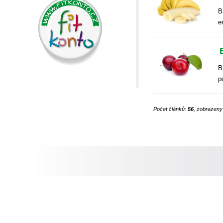
B
e
B
p
Počet článků:
56
, zobrazeny