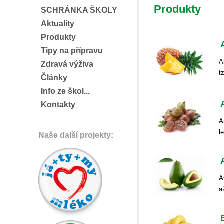
Produkty
SCHRÁNKA ŠKOLY
Aktuality
Produkty
Tipy na přípravu
A
Zdravá výživa
t
Články
Info ze škol...
Kontakty
A
l
Naše další projekty:
A
a