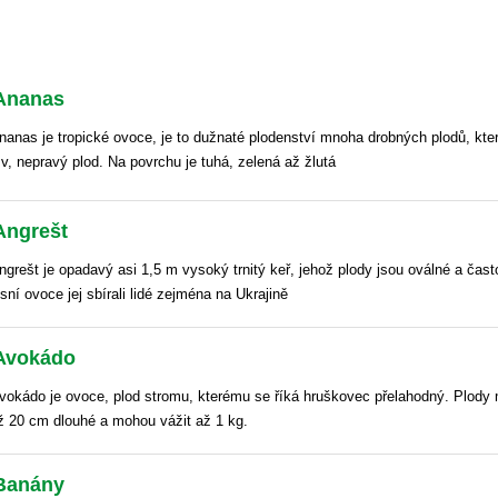
Ananas
nanas je tropické ovoce, je to dužnaté plodenství mnoha drobných plodů, které
zv, nepravý plod. Na povrchu je tuhá, zelená až žlutá
Angrešt
ngrešt je opadavý asi 1,5 m vysoký trnitý keř, jehož plody jsou oválné a čast
esní ovoce jej sbírali lidé zejména na Ukrajině
Avokádo
vokádo je ovoce, plod stromu, kterému se říká hruškovec přelahodný. Plody m
ž 20 cm dlouhé a mohou vážit až 1 kg.
Banány