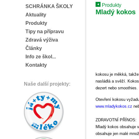
Produkty
SCHRÁNKA ŠKOLY
Mladý kokos
Aktuality
Produkty
Tipy na přípravu
Zdravá výživa
Články
Info ze škol...
Kontakty
kokosu je měkká, takže 
nasládlá a svěží. Kokos 
Naše další projekty:
dezert nebo smoothies.
Otevření kokosu vyžaduj
www.mladykokos.cz
neb
ZDRAVOTNÍ PŘÍNOS:
Mladý kokos obsahuje ve
obsahuje jen malé množ