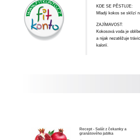
KDE SE PĚSTUJE:
Mladý kokos se sklízí 
ZAJÍMAVOST:
Kokosová voda je oblíbe
a nijak nezatěžuje tráv
kalorií.
Recept - Salát z čekanky a
granátového jablka