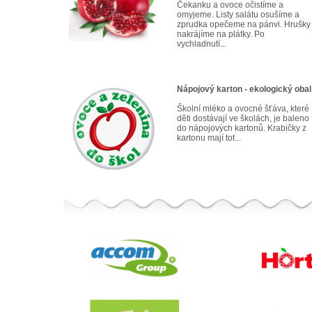
Čekanku a ovoce očistíme a
omyjeme. Listy salátu osušíme a
zprudka opečeme na pánvi. Hrušky
nakrájíme na plátky. Po
vychladnutí...
Nápojový karton - ekologický obal
Školní mléko a ovocné šťáva, které
děti dostávají ve školách, je baleno
do nápojových kartonů. Krabičky z
kartonu mají tot...