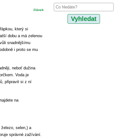
článek
ápkou, který si
ratší dobu a má zelenou
vůli snadnějšímu
podobně i proto se mu
dněji, neboť dužina
 brčkem. Voda je
 připravit si z ní
najdete na
železo, selen,) a
ruje správné zažívání.