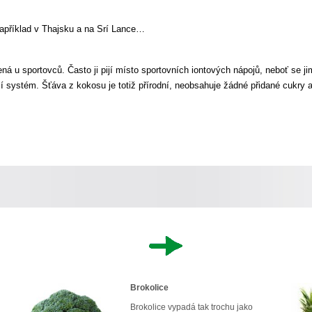
například v Thajsku a na Srí Lance…
ná u sportovců. Často ji pijí místo sportovních iontových nápojů, neboť se j
icí systém. Šťáva z kokosu je totiž přírodní, neobsahuje žádné přidané cukry 
Brokolice
Brokolice vypadá tak trochu jako