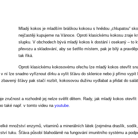
Mladý kokos je mladším bráškou kokosu s hnědou „chlupatou“ skoř
nejčastěji kupujeme na Vánoce. Oproti klasickému kokosu zraje k
slupku. V obchodech bývá mladý kokos k dostání i osekaný – to k
převozu a skladování, aby se šetřilo místem, pak je bílý a pravdě
tak říká.
Oproti klasickému kokosovému ořechu lze mladý kokos otevřít sna
v ní lze snadno vyříznout dírku a vylít šťávu do sklenice nebo ji přímo vypít
zbavený šťávy pak stačí rozbít, kokosovou dužinu vydlabat a přidat do salátů,
e zručnost a rozhodně jej nelze svěřit dětem. Rady, jak mladý kokos otevřít 
o také např. v tomto videu na
youtube
.
lké množství enzymů, vitaminů a minerálních látek (zejména draslík, sodík, 
ství tuku. Šťáva působí blahodárně na fungování imunitního systému a podpo