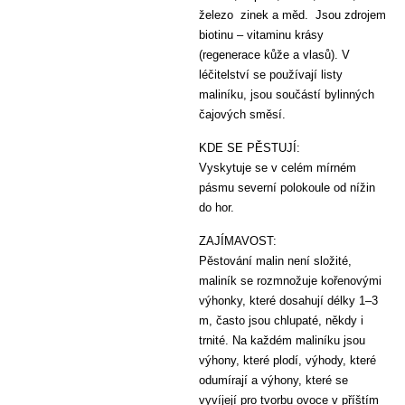
železo zinek a měd. Jsou zdrojem
biotinu – vitaminu krásy
(regenerace kůže a vlasů). V
léčitelství se používají listy
maliníku, jsou součástí bylinných
čajových směsí.
KDE SE PĚSTUJÍ:
Vyskytuje se v celém mírném
pásmu severní polokoule od nížin
do hor.
ZAJÍMAVOST:
Pěstování malin není složité,
maliník se rozmnožuje kořenovými
výhonky, které dosahují délky 1–3
m, často jsou chlupaté, někdy i
trnité. Na každém maliníku jsou
výhony, které plodí, výhody, které
odumírají a výhony, které se
vyvíjejí pro tvorbu ovoce v příštím