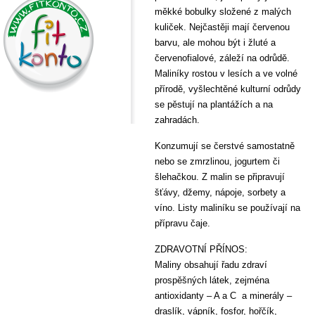
měkké bobulky složené z malých
kuliček. Nejčastěji mají červenou
barvu, ale mohou být i žluté a
červenofialové, záleží na odrůdě.
Maliníky rostou v lesích a ve volné
přírodě, vyšlechtěné kulturní odrůdy
se pěstují na plantážích a na
zahradách.
Konzumují se čerstvé samostatně
nebo se zmrzlinou, jogurtem či
šlehačkou. Z malin se připravují
šťávy, džemy, nápoje, sorbety a
víno. Listy maliníku se používají na
přípravu čaje.
ZDRAVOTNÍ PŘÍNOS:
Maliny obsahují řadu zdraví
prospěšných látek, zejména
antioxidanty – A a C a minerály –
draslík, vápník, fosfor, hořčík,