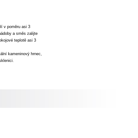
lí v poměru asi 3
 nádoby a směs zalijte
kojové teplotě asi 3
iální kameninový hrnec,
klenici.