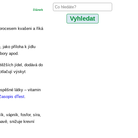
článek
 procesem kvašeni a říká
jako příloha k jídlu
bory apod.
těžších jídel, dodává do
otlačují výskyt
ospěšné látky – vitamin
časopis dTest
.
k, vápník, fosfor, síra,
navě, snižuje krevní