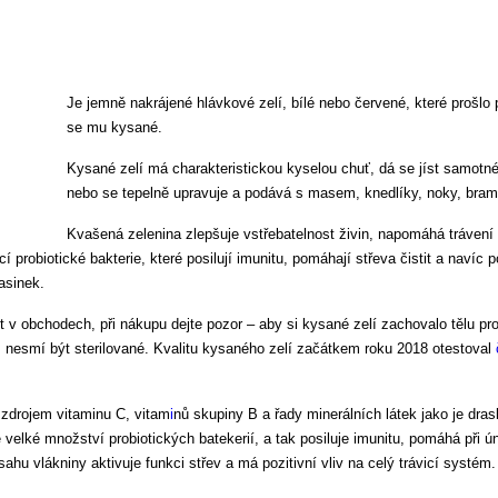
Je jemně nakrájené hlávkové zelí, bílé nebo červené, které prošlo
se mu kysané.
Kysané zelí má charakteristickou kyselou chuť, dá se jíst samotné, 
nebo se tepelně upravuje a podává s masem, knedlíky, noky, bram
Kvašená zelenina zlepšuje vstřebatelnost živin, napomáhá trávení 
í probiotické bakterie, které posilují imunitu, pomáhají střeva čistit a navíc p
asinek.
t v obchodech, při nákupu dejte pozor – aby si kysané zelí zachovalo tělu pr
e, nesmí být sterilované. Kvalitu kysaného zelí začátkem roku 2018 otestoval
 zdrojem vitaminu C, vitam
i
nů skupiny B a řady minerálních látek jako je draslí
e velké množství probiotických batekerií, a tak posiluje imunitu, pomáhá při ú
hu vlákniny aktivuje funkci střev a má pozitivní vliv na celý trávicí systém.