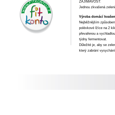
ZAJÍMAVOST:
Jednou zkvašená zeleni
Výroba domácí kvašen
Nejběžnějším způsobem j
polévkové lžíce na 2 kil
převařenou a vychladlou
týdny fermentovat.
Důležité je, aby se zel
který zabrání vysychání