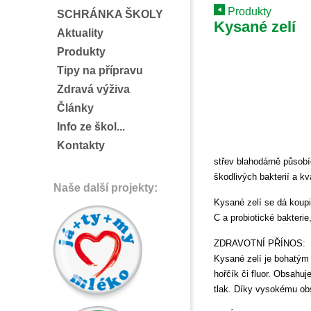
Produkty
SCHRÁNKA ŠKOLY
Kysané zelí
Aktuality
Produkty
Tipy na přípravu
Zdravá výživa
Články
Info ze škol...
Kontakty
střev blahodárně působíc
škodlivých bakterií a kv
Naše další projekty:
Kysané zelí se dá koupi
C a probiotické bakteri
ZDRAVOTNÍ PŘÍNOS:
Kysané zelí je bohatým
hořčík či fluor. Obsahuj
tlak. Díky vysokému obsa