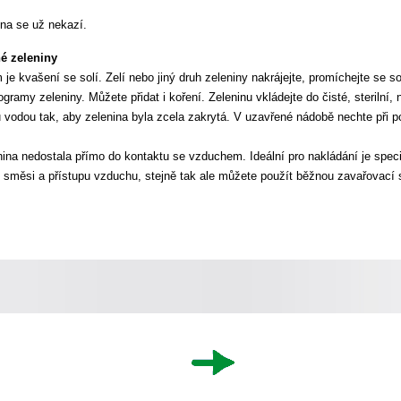
na se už nekazí.
é zeleniny
e kvašení se solí. Zelí nebo jiný druh zeleniny nakrájejte, promíchejte se so
ogramy zeleniny. Můžete přidat i koření. Zeleninu vkládejte do čisté, sterilní,
 vodou tak, aby zelenina byla zcela zakrytá. V uzavřené nádobě nechte při po
enina nedostala přímo do kontaktu se vzduchem. Ideální pro nakládání je spec
 směsi a přístupu vzduchu, stejně tak ale můžete použít běžnou zavařovací s