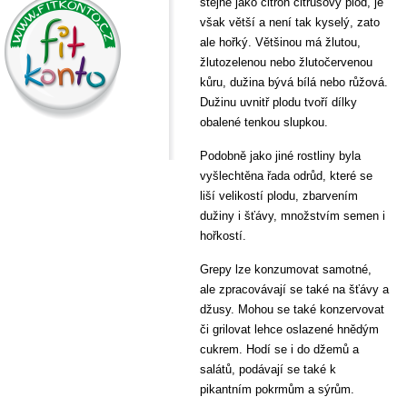
stejně jako citron citrusový plod, je
však větší a není tak kyselý, zato
ale hořký. Většinou má žlutou,
žlutozelenou nebo žlutočervenou
kůru, dužina bývá bílá nebo růžová.
Dužinu uvnitř plodu tvoří dílky
obalené tenkou slupkou.
Podobně jako jiné rostliny byla
vyšlechtěna řada odrůd, které se
liší velikostí plodu, zbarvením
dužiny i šťávy, množstvím semen i
hořkostí.
Grepy lze konzumovat samotné,
ale zpracovávají se také na šťávy a
džusy. Mohou se také konzervovat
či grilovat lehce oslazené hnědým
cukrem. Hodí se i do džemů a
salátů, podávají se také k
pikantním pokrmům a sýrům.