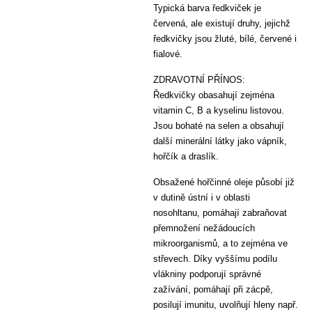
Typická barva ředkviček je
červená, ale existují druhy, jejichž
ředkvičky jsou žluté, bílé, červené i
fialové.
ZDRAVOTNÍ PŘÍNOS:
Ředkvičky obasahují zejména
vitamin C, B a kyselinu listovou.
Jsou bohaté na selen a obsahují
další minerální látky jako vápník,
hořčík a draslík.
Obsažené hořčinné oleje působí již
v dutině ústní i v oblasti
nosohltanu, pomáhají zabraňovat
přemnožení nežádoucích
mikroorganismů, a to zejména ve
střevech. Díky vyššímu podílu
vlákniny podporují správné
zažívání, pomáhají při zácpě,
posilují imunitu, uvolňují hleny např.