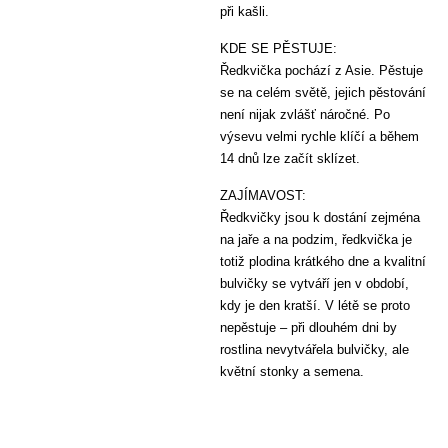
při kašli.
KDE SE PĚSTUJE:
Ředkvička pochází z Asie. Pěstuje
se na celém světě, jejich pěstování
není nijak zvlášť náročné. Po
výsevu velmi rychle klíčí a během
14 dnů lze začít sklízet.
ZAJÍMAVOST:
Ředkvičky jsou k dostání zejména
na jaře a na podzim, ředkvička je
totiž plodina krátkého dne a kvalitní
bulvičky se vytváří jen v období,
kdy je den kratší. V létě se proto
nepěstuje – při dlouhém dni by
rostlina nevytvářela bulvičky, ale
květní stonky a semena.