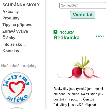
SCHRÁNKA ŠKOLY
Aktuality
Produkty
Tipy na přípravu
Zdravá výživa
Produkty
Ředkvička
článek
Články
Info ze škol...
Kontakty
Naše další projekty:
Ředkvičky jsou typická jarní, velmi
oblíbená, zelenina. Na tržištích je k
dostání i na podzim. Čerstvé
ředkvičky jsou svěží, křupavé,