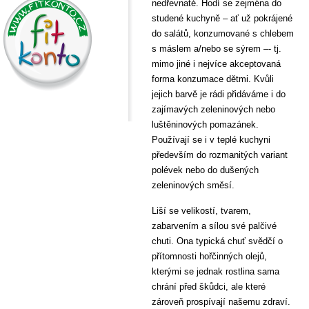
nedřevnaté. Hodí se zejména do
studené kuchyně – ať už pokrájené
do salátů, konzumované s chlebem
s máslem a/nebo se sýrem –- tj.
mimo jiné i nejvíce akceptovaná
forma konzumace dětmi. Kvůli
jejich barvě je rádi přidáváme i do
zajímavých zeleninových nebo
luštěninových pomazánek.
Používají se i v teplé kuchyni
především do rozmanitých variant
polévek nebo do dušených
zeleninových směsí.
Liší se velikostí, tvarem,
zabarvením a sílou své palčivé
chuti. Ona typická chuť svědčí o
přítomnosti hořčinných olejů,
kterými se jednak rostlina sama
chrání před škůdci, ale které
zároveň prospívají našemu zdraví.