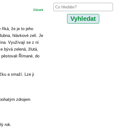
článek
říká, že je to jeho
dlubna, hlávkové zelí. Je
ina. Využívají se z ní
e bývá zelená, žlutá,
i pěstovali Římané, do
íčku a smaží. Lze ji
e bohatým zdrojem
lý rok.