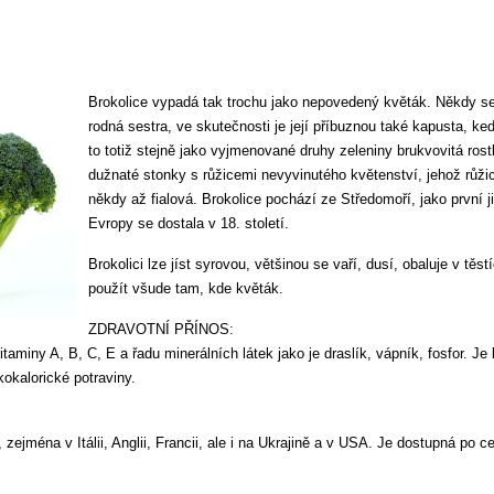
Brokolice vypadá tak trochu jako nepovedený květák. Někdy se 
rodná sestra, ve skutečnosti je její příbuznou také kapusta, ke
to totiž stejně jako vyjmenované druhy zeleniny brukvovitá rostl
dužnaté stonky s růžicemi nevyvinutého květenství, jehož růžic
někdy až fialová. Brokolice pochází ze Středomoří, jako první j
Evropy se dostala v 18. století.
Brokolici lze jíst syrovou, většinou se vaří, dusí, obaluje v těst
použít všude tam, kde květák.
ZDRAVOTNÍ PŘÍNOS:
itaminy A, B, C, E a řadu minerálních látek jako je draslík, vápník, fosfor. J
kokalorické potraviny.
zejména v Itálii, Anglii, Francii, ale i na Ukrajině a v USA. Je dostupná po ce