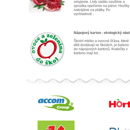
omyjeme. Listy salátu osušíme a
zprudka opečeme na pánvi. Hrušky
nakrájíme na plátky. Po
vychladnutí...
Nápojový karton - ekologický obal
Školní mléko a ovocné šťáva, které
děti dostávají ve školách, je baleno
do nápojových kartonů. Krabičky z
kartonu mají tot...