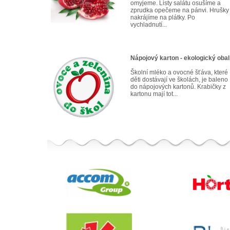
omyjeme. Listy salátu osušíme a
zprudka opečeme na pánvi. Hrušky
nakrájíme na plátky. Po
vychladnutí...
Nápojový karton - ekologický obal
Školní mléko a ovocné šťáva, které
děti dostávají ve školách, je baleno
do nápojových kartonů. Krabičky z
kartonu mají tot...