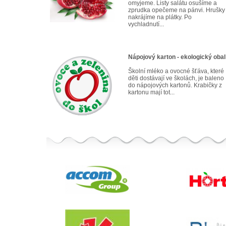
omyjeme. Listy salátu osušíme a
zprudka opečeme na pánvi. Hrušky
nakrájíme na plátky. Po
vychladnutí...
Nápojový karton - ekologický obal
Školní mléko a ovocné šťáva, které
děti dostávají ve školách, je baleno
do nápojových kartonů. Krabičky z
kartonu mají tot...