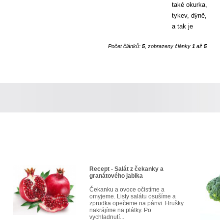
také okurka,
tykev, dýně,
a tak je
Počet článků:
5
, zobrazeny články
1
až
5
Recept - Salát z čekanky a
granátového jablka
Čekanku a ovoce očistíme a
omyjeme. Listy salátu osušíme a
zprudka opečeme na pánvi. Hrušky
nakrájíme na plátky. Po
vychladnutí...