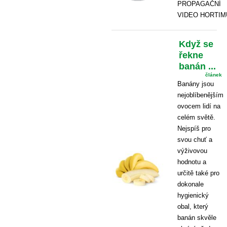
PROPAGAČNÍ
VIDEO HORTIM
Když se
řekne
banán ...
článek
Banány jsou
nejoblíbenějším
ovocem lidí na
celém světě.
Nejspíš pro
svou chuť a
výživovou
hodnotu a
určitě také pro
dokonale
hygienický
obal, který
banán skvěle