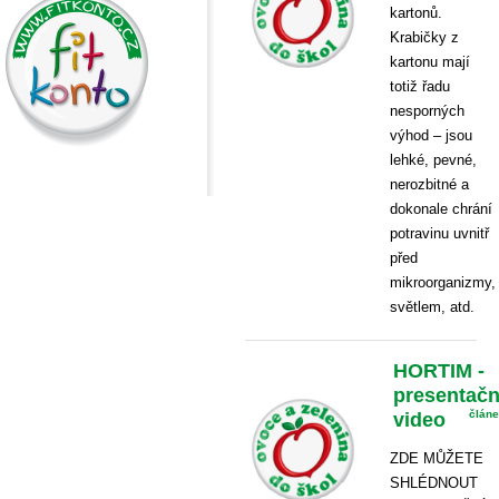
kartonů.
Krabičky z
kartonu mají
totiž řadu
nesporných
výhod – jsou
lehké, pevné,
nerozbitné a
dokonale chrání
potravinu uvnitř
před
mikroorganizmy,
světlem, atd.
HORTIM -
presentačn
video
člán
ZDE MŮŽETE
SHLÉDNOUT