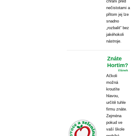
chrání před
nečistotami a
přitom jej lze
snadno
„rozbalit“ bez
jakéhokoli
nástroje.
Znáte
Hortim?
článek
Ačkoli
možná
kroutíte
hlavou,
určitě tuhle
firmu znáte.
Zejména
pokud ve
vaší škole
probíhá