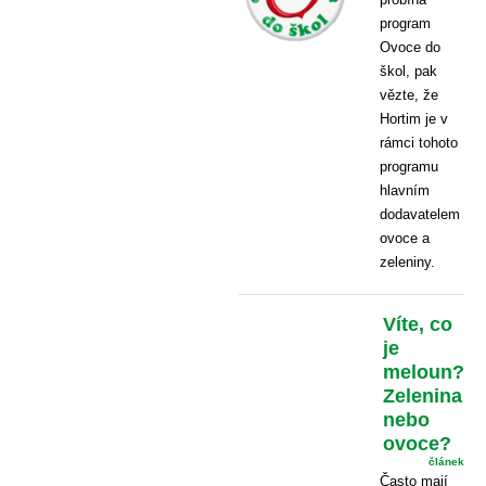
program
Ovoce do
škol, pak
vězte, že
Hortim je v
rámci tohoto
programu
hlavním
dodavatelem
ovoce a
zeleniny.
Víte, co
je
meloun?
Zelenina
nebo
ovoce?
článek
Často mají