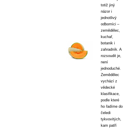
totiž jiný
názor i
jednotlivý
odborníci –
zemědělec,
kuchař,
botanik i
zahradník. A
rozsoudit je,
není
jednoduché.
Zemědělec
vychází z
vědecké
klasifikace,
podle které
ho řadíme do
čeledi
tykvovitých,
kam patří