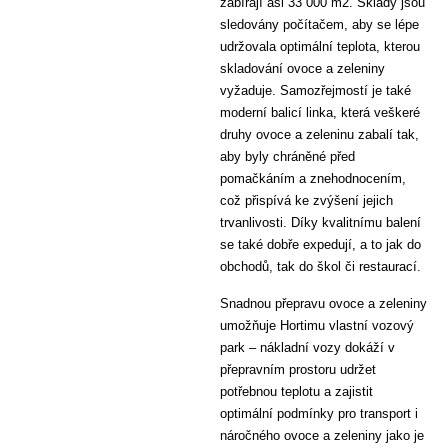
zabírají asi 33 000 m2. Sklady jsou
sledovány počítačem, aby se lépe
udržovala optimální teplota, kterou
skladování ovoce a zeleniny
vyžaduje. Samozřejmostí je také
moderní balicí linka, která veškeré
druhy ovoce a zeleninu zabalí tak,
aby byly chráněné před
pomačkáním a znehodnocením,
což přispívá ke zvýšení jejich
trvanlivosti. Díky kvalitnímu balení
se také dobře expedují, a to jak do
obchodů, tak do škol či restaurací.
Snadnou přepravu ovoce a zeleniny
umožňuje Hortimu vlastní vozový
park – nákladní vozy dokáží v
přepravním prostoru udržet
potřebnou teplotu a zajistit
optimální podmínky pro transport i
náročného ovoce a zeleniny jako je